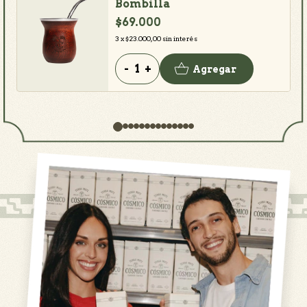
Bombilla
$69.000
3
x
$23.000,00
sin interés
-
+
Agregar