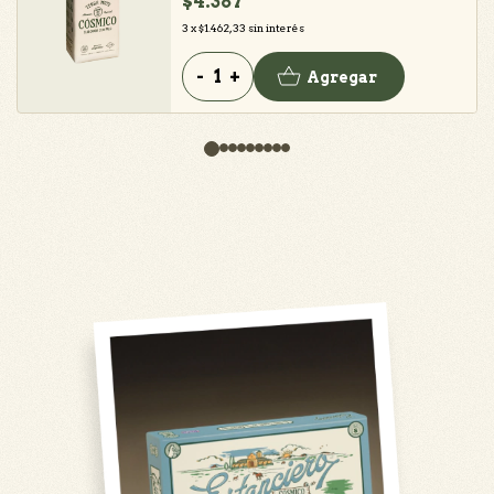
$4.387
3
x
$1.462,33
sin interés
-
+
Agregar